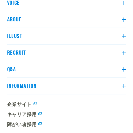
VOICE
先輩インタビュー
ABOUT
クロストーク3選
比べてみよう！ 土木 2年目と5年目
ILLUST
比べてみよう！ 建築 3年目と7年目
データで見る村本建設
建設業界とは
RECRUIT
建設業界の職種とは？
求める人物像・研修制度
Q&A
インターンシップ
募集要項
よくある質問
INFORMATION
各種お知らせ
企業サイト
就活応援キャラクター紹介
キャリア採用
障がい者採用