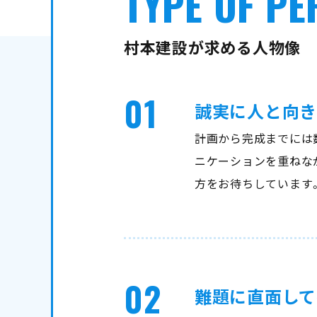
TYPE OF P
村本建設が求める人物像
01
誠実に人と向き
計画から完成までには
ニケーションを重ねな
方をお待ちしています
02
難題に直面して