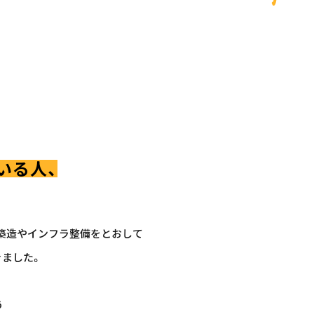
いる人、
の築造やインフラ整備をとおして
ました。
う