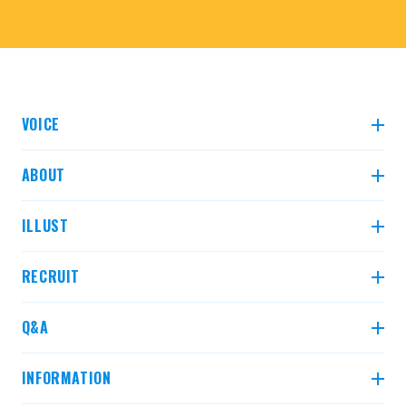
VOICE
先輩インタビュー
ABOUT
クロストーク3選
比べてみよう！ 土木 2年目と5年目
ILLUST
比べてみよう！ 建築 3年目と7年目
データで見る村本建設
建設業界とは
RECRUIT
建設業界の職種とは？
求める人物像・研修制度
Q&A
インターンシップ
募集要項
よくある質問
INFORMATION