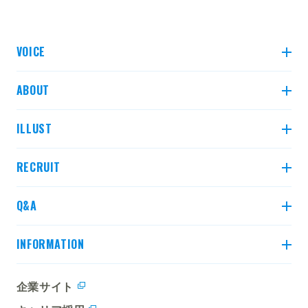
VOICE
先輩インタビュー
ABOUT
クロストーク3選
比べてみよう！ 土木 2年目と5年目
ILLUST
比べてみよう！ 建築 3年目と7年目
データで見る村本建設
建設業界とは
RECRUIT
建設業界の職種とは？
求める人物像・研修制度
Q&A
インターンシップ
募集要項
よくある質問
INFORMATION
各種お知らせ
企業サイト
就活応援キャラクター紹介