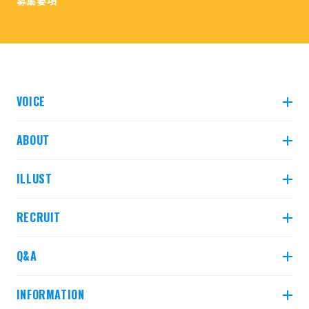
募集要項
VOICE
先輩インタビュー
ABOUT
クロストーク3選
比べてみよう！ 土木 2年目と5年目
ILLUST
比べてみよう！ 建築 3年目と7年目
データで見る村本建設
建設業界とは
RECRUIT
建設業界の職種とは？
求める人物像・研修制度
Q&A
インターンシップ
募集要項
よくある質問
INFORMATION